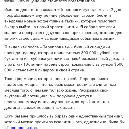
жизни. Это ощущение стоит всех богатств мира.
Именно для этого я создал «Перепрошивку», где мы за 2 дня
прорабатываем внутренние убеждения, страхи, блоки и
внедряем новые эффективные тактики, которые помогают
быстро выйти на новый уровень жизни. Я собрал все свои
знания и превратил в двухдневное приключение, которое для
многих стало самым запоминающимся событием в жизни.
Я видел как после «Перепрошивки» бывший сис-админ
проводит сделку, которая приносит ему 300 000 рублей, как
бухгалтер из глубинки увеличивает свой ежемесячный доход в
5 раз, как 18-летний парень строит компанию с выручкой $500
000 и становится лидером в своей стране.
Трансформации, которые несет в себе Перепрошивка
настолько мощны, что человек может достичь в считанные
месяцы того, о чем мечтал всю жизнь. Раскрывая свой
внутренний потенциал, мы получаем доступ к
неисчерпаемому источнику энергии, который помогает
достигать самых невероятных высот.
Если бы мне пришлось выбирать один единственный тренинг,
который можно пройти за всю жизнь, это, однозначно, была бы
«
Перепрошивка
«.