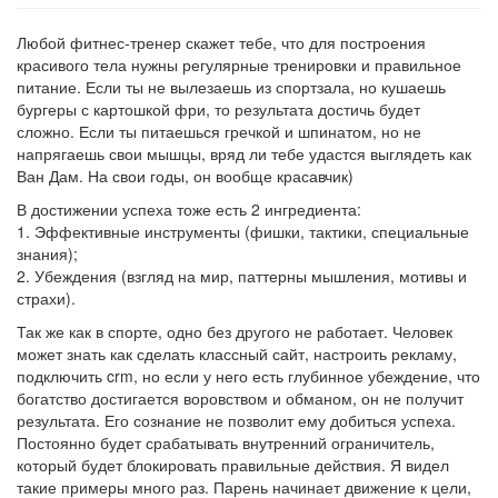
Любой фитнес-тренер скажет тебе, что для построения
красивого тела нужны регулярные тренировки и правильное
питание. Если ты не вылезаешь из спортзала, но кушаешь
бургеры с картошкой фри, то результата достичь будет
сложно. Если ты питаешься гречкой и шпинатом, но не
напрягаешь свои мышцы, вряд ли тебе удастся выглядеть как
Ван Дам. На свои годы, он вообще красавчик)
В достижении успеха тоже есть 2 ингредиента:
1. Эффективные инструменты (фишки, тактики, специальные
знания);
2. Убеждения (взгляд на мир, паттерны мышления, мотивы и
страхи).
Так же как в спорте, одно без другого не работает. Человек
может знать как сделать классный сайт, настроить рекламу,
подключить crm, но если у него есть глубинное убеждение, что
богатство достигается воровством и обманом, он не получит
результата. Его сознание не позволит ему добиться успеха.
Постоянно будет срабатывать внутренний ограничитель,
который будет блокировать правильные действия. Я видел
такие примеры много раз. Парень начинает движение к цели,