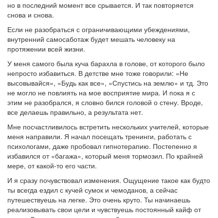
но в последний момент все срывается. И так повторяется
снова и снова.
Если не разобраться с ограничивающими убеждениями,
внутренний самосаботаж будет мешать человеку на
протяжении всей жизни.
У меня самого была куча барахла в голове, от которого было
непросто избавиться. В детстве мне тоже говорили: «Не
высовывайся», «Будь как все», «Спустись на землю» и тд. Это
не могло не повлиять на мое восприятие мира. И пока я с
этим не разобрался, я словно бился головой о стену. Вроде,
все делаешь правильно, а результата нет.
Мне посчастливилось встретить нескольких учителей, которые
меня направили. Я начал посещать тренинги, работать с
психологами, даже пробовал гипнотерапию. Постепенно я
избавился от «багажа», который меня тормозил. По крайней
мере, от какой-то его части.
И я сразу почувствовал изменения. Ощущение такое как будто
ты всегда ездил с кучей сумок и чемоданов, а сейчас
путешествуешь на легке. Это очень круто. Ты начинаешь
реализовывать свои цели и чувствуешь постоянный кайф от